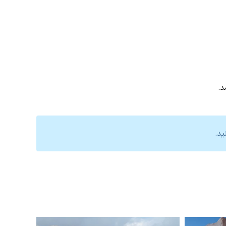
د.
ید.