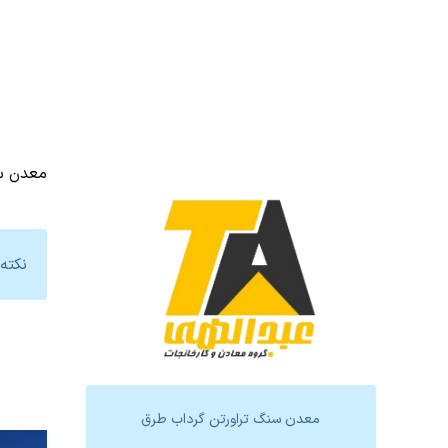
معدن سن
نکته:
معدن سنگ تراورتن گرداب طرق